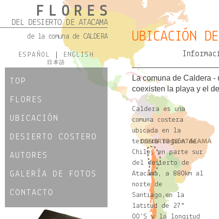
FLORES
DEL DESIERTO DE ATACAMA
UBICACIÓN DE
de la comuna de CALDERA
Informac
ESPAÑOL
|
ENGLISH
日本語
La comuna de Caldera - 
TOP
coexisten la playa y el de
FLORES
Caldera
es una
UBICACIÓN
comuna costera
ubicada en la
DESIERTO COSTERO
tercera región de
Chile, en parte sur
AUTORES
del desierto de
GALERÍA DE FOTOS
Atacama, a 880km al
norte de
CONTACTO
Santiago,en la
latitud de 27°
00'S y la longitud