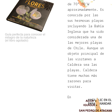
de 70° 00'W
aproximadamente. Es
conocida por las
sus hermosas playas
incluyendo la Bahía
Inglesa que ha sido
Guía perfecta para conocer el
considerada una de
milagro de la naturleza
(el libro agotado)
las mejores playas
de Chile. Aunque un
objeto principal de
las visitanes a
Caldera sea las
playas, Caldera
tiene muchas más
razones para
visitar.
En