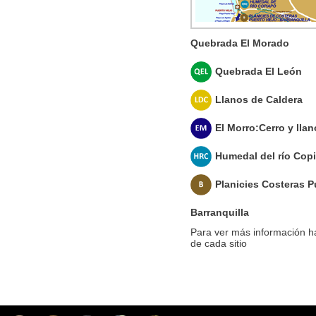
Quebrada El Morado
Quebrada El León
Llanos de Caldera
El Morro:Cerro y lla
Humedal del río Cop
Planicies Costeras Pu
Barranquilla
Para ver más información h
de cada sitio